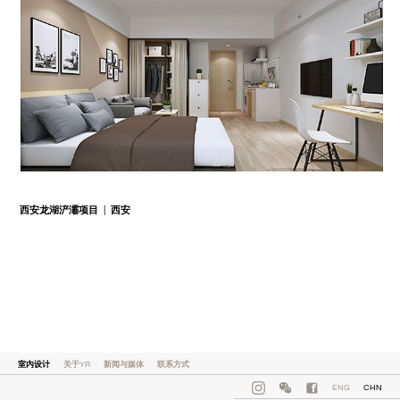
西安龙湖浐灞项目
| 西安
室内设计
关于YR
新闻与媒体
联系方式
ENG
CHN