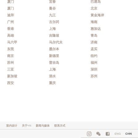
厦门
宜春
巴厘岛
厦门
曼谷
北京
迪拜
九江
黄金海岸
广州
古尔冈
海南
香港
上海
雅加达
高雄
吉隆坡
青岛
马六甲
马尔代夫
济南
东莞
墨尔本
孟买
南京
新德里
纽约
苏州
普吉岛
福州
三亚
上海
深圳
新加坡
泗水
苏州
西安
重庆
室内设计
关于YR
新闻与媒体
联系方式
ENG
CHN