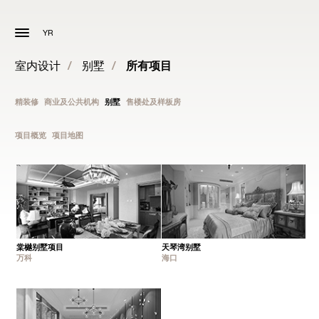
YR
室内设计
/
别墅
/
所有项目
精装修
商业及公共机构
别墅
售楼处及样板房
项目概览
项目地图
棠樾别墅项目
天琴湾别墅
万科
海口